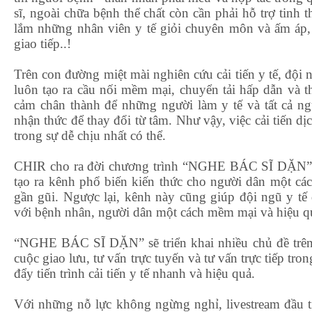
sĩ, ngoài chữa bệnh thể chất còn cần phải hỗ trợ tinh
lắm những nhân viên y tế giỏi chuyên môn và ấm áp, 
giao tiếp..!
Trên con đường miệt mài nghiên cứu cải tiến y tế, đội
luôn tạo ra cầu nối mềm mại, chuyển tải hấp dẫn và th
cảm chân thành để những người làm y tế và tất cả ng
nhận thức để thay đổi từ tâm. Như vậy, việc cải tiến dị
trong sự dễ chịu nhất có thể.
CHIR cho ra đời chương trình “NGHE BÁC SĨ DẶN” l
tạo ra kênh phổ biến kiến thức cho người dân một cá
gần gũi. Ngược lại, kênh này cũng giúp đội ngũ y tế 
với bệnh nhân, người dân một cách mềm mại và hiệu q
“NGHE BÁC SĨ DẶN” sẽ triển khai nhiều chủ đề trên 
cuộc giao lưu, tư vấn trực tuyến và tư vấn trực tiếp tron
đẩy tiến trình cải tiến y tế nhanh và hiệu quả.
Với những nỗ lực không ngừng nghỉ, livestream đầu