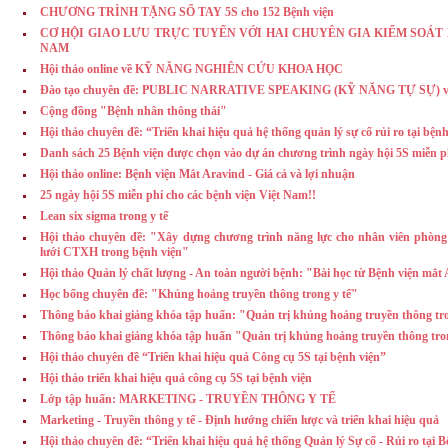
CHƯƠNG TRÌNH TẶNG SỔ TAY 5S cho 152 Bệnh viện
CƠ HỘI GIAO LƯU TRỰC TUYẾN VỚI HAI CHUYÊN GIA KIỂM SOÁT
NAM
Hội thảo online về KỸ NĂNG NGHIÊN CỨU KHOA HỌC
Đào tạo chuyên đề: PUBLIC NARRATIVE SPEAKING (KỸ NĂNG TỰ SỰ) với
Cộng đồng "Bệnh nhân thông thái"
Hội thảo chuyên đề: “Triển khai hiệu quả hệ thống quản lý sự cố rủi ro tại bệnh
Danh sách 25 Bệnh viện được chọn vào dự án chương trình ngày hội 5S miễn p
Hội thảo online: Bệnh viện Mắt Aravind - Giá cả và lợi nhuận
25 ngày hội 5S miễn phí cho các bệnh viện Việt Nam!!
Lean six sigma trong y tế
Hội thảo chuyên đề: "Xây dựng chương trình năng lực cho nhân viên phò
lưới CTXH trong bệnh viện"
Hội thảo Quản lý chất lượng - An toàn người bệnh: "Bài học từ Bệnh viện mắt
Học bổng chuyên đề: "Khủng hoảng truyền thông trong y tế"
Thông báo khai giảng khóa tập huấn: "Quản trị khủng hoảng truyền thông tro
Thông báo khai giảng khóa tập huấn "Quản trị khủng hoảng truyền thông tro
Hội thảo chuyên đề “Triển khai hiệu quả Công cụ 5S tại bệnh viện”
Hội thảo triển khai hiệu quả công cụ 5S tại bệnh viện
Lớp tập huấn: MARKETING - TRUYỀN THÔNG Y TẾ
Marketing - Truyền thông y tế - Định hướng chiến lược và triển khai hiệu quả
Hội thảo chuyên đề: “Triển khai hiệu quả hệ thống Quản lý Sự cố - Rủi ro tại 