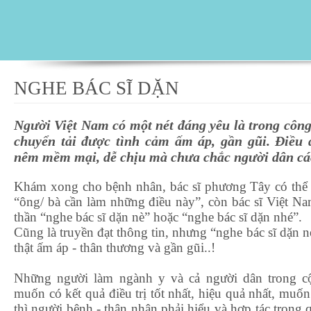
NGHE BÁC SĨ DẶN
Người Việt Nam có một nét đáng yêu là trong công 
chuyển tải được tình cảm ấm áp, gần gũi. Điều 
nêm mềm mại, dễ chịu mà chưa chắc người dân cá
Khám xong cho bệnh nhân, bác sĩ phương Tây có thể t
“ông/ bà cần làm những điều này”, còn bác sĩ Việt Nam
thần “nghe bác sĩ dặn nè” hoặc “nghe bác sĩ dặn nhé”.
Cũng là truyền đạt thông tin, nhưng “nghe bác sĩ dặn n
thật ấm áp - thân thương và gần gũi..!
Những người làm ngành y và cả người dân trong cộ
muốn có kết quả điều trị tốt nhất, hiệu quả nhất, muố
thì người bệnh - thân nhân phải hiểu và hợp tác trong q