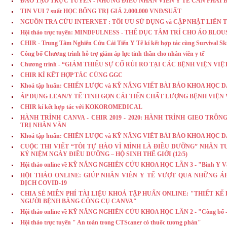
ĐÀO TẠO TRỰC TUYẾN - NHỮNG ĐIỀU NHÂN VIÊN Y TẾ CẦN PHẢI 
TIN VUI 7 suất HỌC BỔNG TRỊ GIÁ 2.000.000 VNĐ/SUẤT
NGUỒN TRA CỨU INTERNET : TỐI ƯU SỬ DỤNG và CẬP NHẬT LIÊN 
Hội thảo trực tuyến: MINDFULNESS - THỂ DỤC TÂM TRÍ CHO ÁO BL
CHIR - Trung Tâm Nghiên Cứu Cải Tiến Y Tế kí kết hợp tác cùng Survival Sk
Công bố Chương trình hỗ trợ giảm áp lực tinh thần cho nhân viên y tế
Chương trình - “GIẢM THIỂU SỰ CỐ RỦI RO TẠI CÁC BỆNH VIỆN VIE
CHIR KÍ KẾT HỢP TÁC CÙNG GGC
Khoá tập huấn: CHIẾN LƯỢC và KỸ NĂNG VIẾT BÀI BÁO KHOA HỌC 
ÁP DỤNG LEAN/Y TẾ TINH GỌN CẢI TIẾN CHẤT LƯỢNG BỆNH VIỆN
CHIR kí kết hợp tác với KOKOROMEDICAL
HÀNH TRÌNH CANVA - CHIR 2019 - 2020: HÀNH TRÌNH GIEO TR
TRỊ NHÂN VĂN
Khoá tập huấn: CHIẾN LƯỢC và KỸ NĂNG VIẾT BÀI BÁO KHOA HỌC 
CUỘC THI VIẾT “TÔI TỰ HÀO VÌ MÌNH LÀ ĐIỀU DƯỠNG” NHÂN TUẦ
KỶ NIỆM NGÀY ĐIỀU DƯỠNG – HỘ SINH THẾ GIỚI (12/5)
Hội thảo online về KỸ NĂNG NGHIÊN CỨU KHOA HỌC LẦN 3 - "Bình Y V
HỘI THẢO ONLINE: GIÚP NHÂN VIÊN Y TẾ VƯỢT QUA NHỮNG Á
DỊCH COVID-19
CHIA SẺ MIỄN PHÍ TÀI LIỆU KHOÁ TẬP HUẤN ONLINE: "THIẾT K
NGƯỜI BỆNH BẰNG CÔNG CỤ CANVA"
Hội thảo online về KỸ NĂNG NGHIÊN CỨU KHOA HỌC LẦN 2 - "Công bố - 
Hội thảo trực tuyến " An toàn trong CTScaner có thuốc tương phản"