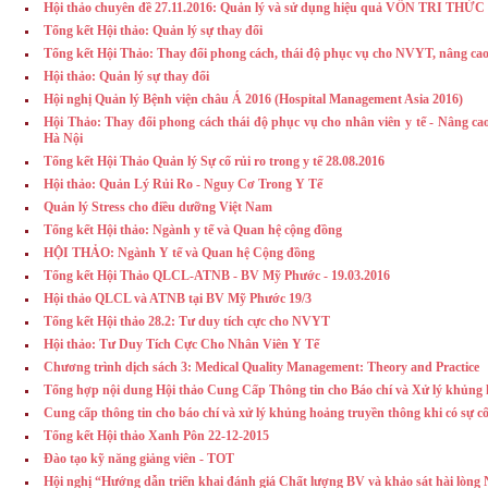
Hội thảo chuyên đề 27.11.2016: Quản lý và sử dụng hiệu quả VỐN TRI THỨC t
Tổng kết Hội thảo: Quản lý sự thay đổi
Tổng kết Hội Thảo: Thay đổi phong cách, thái độ phục vụ cho NVYT, nâng cao
Hội thảo: Quản lý sự thay đổi
Hội nghị Quản lý Bệnh viện châu Á 2016 (Hospital Management Asia 2016)
Hội Thảo: Thay đổi phong cách thái độ phục vụ cho nhân viên y tế - Nâng ca
Hà Nội
Tổng kết Hội Thảo Quản lý Sự cố rủi ro trong y tế 28.08.2016
Hội thảo: Quản Lý Rủi Ro - Nguy Cơ Trong Y Tế
Quản lý Stress cho điều dưỡng Việt Nam
Tổng kết Hội thảo: Ngành y tế và Quan hệ cộng đồng
HỘI THẢO: Ngành Y tế và Quan hệ Cộng đồng
Tổng kết Hội Thảo QLCL-ATNB - BV Mỹ Phước - 19.03.2016
Hội thảo QLCL và ATNB tại BV Mỹ Phước 19/3
Tổng kết Hội thảo 28.2: Tư duy tích cực cho NVYT
Hội thảo: Tư Duy Tích Cực Cho Nhân Viên Y Tế
Chương trình dịch sách 3: Medical Quality Management: Theory and Practice
Tổng hợp nội dung Hội thảo Cung Cấp Thông tin cho Báo chí và Xử lý khủng 
Cung cấp thông tin cho báo chí và xử lý khủng hoảng truyền thông khi có sự cố
Tổng kết Hội thảo Xanh Pôn 22-12-2015
Đào tạo kỹ năng giảng viên - TOT
Hội nghị “Hướng dẫn triển khai đánh giá Chất lượng BV và khảo sát hài lò