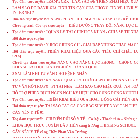
Tọa đàm trực tuyến: TEAMWORK - LÀM SAO ĐỂ TRIỂN KHAI HIỆU Q
LÀM SAO ĐỂ ĐÁNH GIÁ TÍNH TIN CẬY CỦA THÔNG TIN VỀ LĨNH 
INTERNET?
Đào tạo trực tuyến: KỸ NĂNG PHÂN TÍCH NGUYÊN NHÂN GỐC RỄ TR
Chương trình đào tạo trực tuyến: "ĐIỀU DƯỠNG THAY ĐỔI NĂNG LỰ
Tọa đàm trực tuyến: "QUẢN LÝ TÀI CHÍNH CÁ NHÂN - CHIA SẺ TỪ N
Hội thảo trực tuyến:
Tọa đàm trực tuyến: Y HỌC CHỨNG CỨ - GIẢI ĐÁP NHỮNG THẮC MẮC
Hội thảo trực tuyến: TRIỂN KHAI HIỆU QUẢ CÁC TIÊU CHÍ CHẤT 
C9.6]
Chuỗi tọa đàm trực tuyến: NÂNG CAO NĂNG LỰC PHÒNG - CHỐNG C
CHIA SẺ BÀI HỌC KINH NGHIỆM TỪ ANH QUỐC
3 SAI LẦM KHI TƯ VẤN CHO BỆNH NHÂN
Tọa đàm trực tuyến: KỸ NĂNG QUẢN LÝ THỜI GIAN CHO NHÂN VIÊN 
TƯ VẤN HỖ TRỢ FO - F1 TẠI NHÀ - LÀM SAO CHO HIỆU QUẢ - AN TO
HỖ TRỢ PHIÊN DỊCH NGÔN NGỮ KÝ HIỆU CHO CỘNG ĐỒNG NGƯỜI 
Tọa đàm trực tuyến: TRIỂN KHAI HIỆU QUẢ HOẠT ĐỘNG CẢI TIẾN 
Hội thảo trực tuyến: TẠI SAO TẤT CẢ CÁC BÁC SĨ VIỆT NAM CẦN TI
CẤY NỀN Y TẾ 01
Toạ đàm trực tuyến: CHUYỂN ĐỔI SỐ Y TẾ : Cơ hội - Thách thức - Những hiểu
KHOÁ HỌC TRỰC TUYẾN ĐẦU TIÊN cùng trường THINKING SCHOOL
CẤY NỀN Y TẾ cùng Thầy Phan Văn Trường