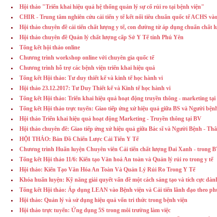
Hội thảo "Triển khai hiệu quả hệ thống quản lý sự cố rủi ro tại bệnh viện"
CHIR - Trung tâm nghiên cứu cải tiến y tế kết nối tiêu chuẩn quốc tế ACHS và
Hội thảo chuyên đề cải tiến chất lượng y tế, con đường từ áp dụng chuẩn chất l
Hội thảo chuyên đề Quản lý chất lượng cấp Sở Y Tế tỉnh Phú Yên
Tổng kết hội thảo online
Chương trình workshop online với chuyên gia quốc tế
Chương trình hỗ trợ các bệnh viện triển khai hiệu quả
Tổng kết Hội thảo: Tư duy thiết kế và kinh tế học hành vi
Hội thảo 23.12.2017: Tư Duy Thiết kế và Kinh tế học hành vi
Tổng kết Hội thảo: Triển khai hiệu quả hoạt động truyền thông - marketing tại
Tổng kết Hội thảo trực tuyến: Giao tiếp ứng xử hiệu quả giữa BS và Người bện
Hội thảo Triển khai hiệu quả hoạt động Marketing - Truyền thông tại BV
Hội thảo chuyên đề: Giao tiếp ứng xử hiệu quả giữa Bác sĩ và Người Bệnh - T
HỘI THẢO: Bản Đồ Chiến Lược Cải Tiến Y Tế
Chương trình Huấn luyện Chuyên viên Cải tiến chất lượng Đai Xanh - tron
Tổng kết Hội thảo 11/6: Kiến tạo Văn hoá An toàn và Quản lý rủi ro trong y tế
Hội thảo: Kiến Tạo Văn Hóa An Toàn Và Quản Lý Rủi Ro Trong Y Tế
Khóa huấn luyện: Kỹ năng giải quyết vấn đề một cách sáng tạo và tích cực dành
Tổng kết Hội thảo: Áp dụng LEAN vào Bệnh viện và Cải tiến lãnh đạo theo p
Hội thảo: Quản lý và sử dụng hiệu quả vốn tri thức trong bệnh viện
Hội thảo trực tuyến: Ứng dụng 5S trong môi trường làm việc