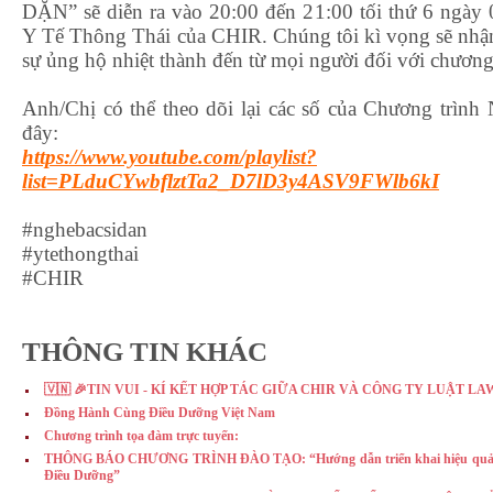
DẶN” sẽ diễn ra vào 20:00 đến 21:00 tối thứ 6 ngày 
Y Tế Thông Thái của CHIR. Chúng tôi kì vọng sẽ nhận
sự ủng hộ nhiệt thành đến từ mọi người đối với chương
Anh/Chị có thể theo dõi lại các số của Chương trì
đây:
https://www.youtube.com/playlist?
list=PLduCYwbflztTa2_D7lD3y4ASV9FWlb6kI
#nghebacsidan
#ytethongthai
#CHIR
THÔNG TIN KHÁC
🇻🇳 🎉TIN VUI - KÍ KẾT HỢP TÁC GIỮA CHIR VÀ CÔNG TY LUẬT LA
Đồng Hành Cùng Điều Dưỡng Việt Nam
Chương trình tọa đàm trực tuyến:
THÔNG BÁO CHƯƠNG TRÌNH ĐÀO TẠO: “Hướng dẫn triển khai hiệu quả Th
Điều Dưỡng”