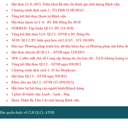
Hội thảo 22-11-2015: Triển khai Bộ tiêu chí đánh giá chất lượng Bệnh viện
Chương trình dịch sách 2 : TO ERR IS HUMAN
Tổng kết hội thảo Quản trị Bệnh viện
Hội thảo Quản trị Y tế - BV ĐK Đống Đa 20/10
NORRED: Tập huấn QLCL-BV (14-16/9)
Tổng kết Hội thảo 12.9: QLCL-ATNB ở BV Đống Đa
10/10: QLCL BV hiệu quả hơn với LEAN - SIX SIGMA
Đào tạo: Phương pháp trình bày dữ liệu khoa học và Phương pháp tìm kiếm th
Hội thảo chuyên đề QLCL - ATNB ngày 12/9/2015
30/8: Coffee talk chủ đề Cung cấp thông tin cho báo chí - Xử lý khủng hoảng t
Tổng kết Hội thảo QLCL - ATNB ngày 8/8/2015
Chương trình dịch sách 1: 5S for Heathcare
Hội thảo QLCL - ATNB ngày 8/8/2015
Khóa đào tạo QLCL-ATNB (15-19/8/2015)
Hội thảo Sự hài lòng của người bệnh/Khách hàng
5 phút để bệnh viện Xanh – Sạch – Đẹp
Hoàn Thiện Bộ Tiêu Chí chất lượng Bệnh viện
Bản quyền thuộc về CLB QLCL-ATNB