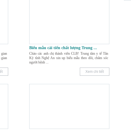
Biểu mẫu cải tiến chất lượng Trung
...
 gian
Chào các anh chị thành viên CLB! Trung tâm y tế Tân
 gian
Kỳ tỉnh Nghệ An xin up biểu mẫu theo dõi, chăm sóc
người bệnh
...
ết
Xem chi tiết