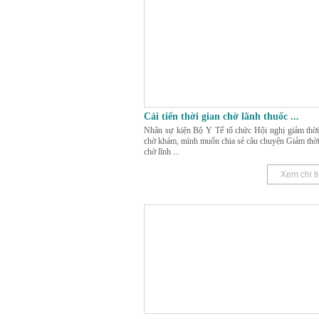
Cải tiến thời gian chờ lãnh thuốc
...
Nhân sự kiện Bộ Y Tế tổ chức Hội nghị giảm thời
chờ khám, mình muốn chia sẻ câu chuyện Giảm thời
chờ lĩnh
...
Xem chi ti