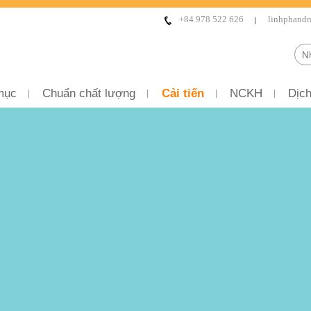
+84 978 522 626
linhphand
mục
Chuẩn chất lượng
Cải tiến
NCKH
Dịch