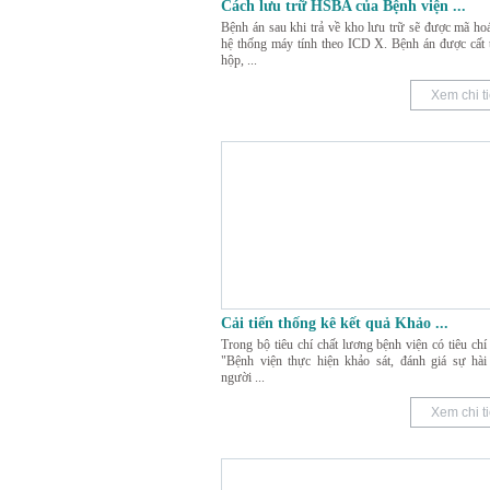
Cách lưu trữ HSBA của Bệnh viện
...
Bệnh án sau khi trả về kho lưu trữ sẽ được mã hoá
hệ thống máy tính theo ICD X. Bệnh án được cất 
hộp,
...
Xem chi ti
Cải tiến thống kê kết quả Khảo
...
Trong bộ tiêu chí chất lương bệnh viện có tiêu chí
"Bệnh viện thực hiện khảo sát, đánh giá sự hài
người
...
Xem chi ti