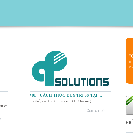
"
nh
gi
#01 - CÁCH THỨC DUY TRÌ 5S TẠI
...
Tôi thấy các Anh Chị Em nói KHÓ là đúng.
út về
Xem chi tiết
ết
ĐỐ