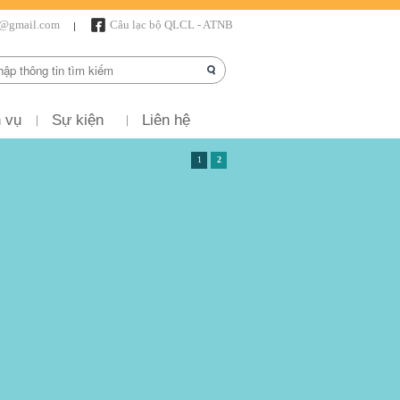
r@gmail.com
Câu lạc bộ QLCL - ATNB
 vụ
Sự kiện
Liên hệ
1
2