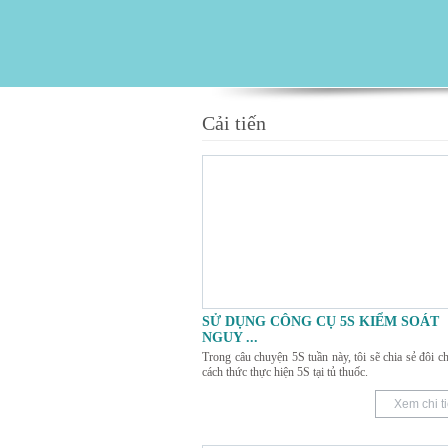
Cải tiến
SỬ DỤNG CÔNG CỤ 5S KIỂM SOÁT
NGUY
...
Trong câu chuyện 5S tuần này, tôi sẽ chia sẻ đôi ch
cách thức thực hiện 5S tại tủ thuốc.
Xem chi ti