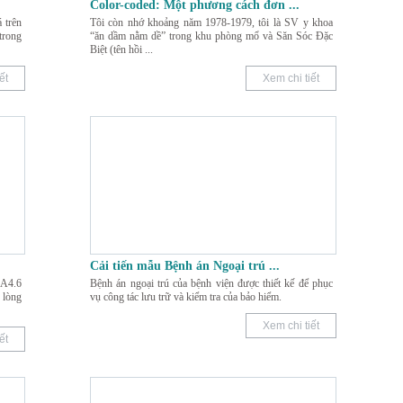
Color-coded: Một phương cách đơn
...
 trên
Tôi còn nhớ khoảng năm 1978-1979, tôi là SV y khoa
trong
“ăn dầm nằm dề” trong khu phòng mổ và Săn Sóc Đặc
Biệt (tên hồi
...
ết
Xem chi tiết
Cải tiến mẫu Bệnh án Ngoại trú
...
 A4.6
Bệnh án ngoại trú của bệnh viện được thiết kế để phục
 lòng
vụ công tác lưu trữ và kiểm tra của bảo hiểm.
Xem chi tiết
ết