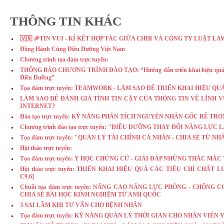
THÔNG TIN KHÁC
🇻🇳 🎉TIN VUI - KÍ KẾT HỢP TÁC GIỮA CHIR VÀ CÔNG TY LUẬT LA
Đồng Hành Cùng Điều Dưỡng Việt Nam
Chương trình tọa đàm trực tuyến:
THÔNG BÁO CHƯƠNG TRÌNH ĐÀO TẠO: “Hướng dẫn triển khai hiệu quả Th
Điều Dưỡng”
Tọa đàm trực tuyến: TEAMWORK - LÀM SAO ĐỂ TRIỂN KHAI HIỆU Q
LÀM SAO ĐỂ ĐÁNH GIÁ TÍNH TIN CẬY CỦA THÔNG TIN VỀ LĨNH 
INTERNET?
Đào tạo trực tuyến: KỸ NĂNG PHÂN TÍCH NGUYÊN NHÂN GỐC RỄ TR
Chương trình đào tạo trực tuyến: "ĐIỀU DƯỠNG THAY ĐỔI NĂNG LỰ
Tọa đàm trực tuyến: "QUẢN LÝ TÀI CHÍNH CÁ NHÂN - CHIA SẺ TỪ N
Hội thảo trực tuyến:
Tọa đàm trực tuyến: Y HỌC CHỨNG CỨ - GIẢI ĐÁP NHỮNG THẮC MẮC
Hội thảo trực tuyến: TRIỂN KHAI HIỆU QUẢ CÁC TIÊU CHÍ CHẤT 
C9.6]
Chuỗi tọa đàm trực tuyến: NÂNG CAO NĂNG LỰC PHÒNG - CHỐNG C
CHIA SẺ BÀI HỌC KINH NGHIỆM TỪ ANH QUỐC
3 SAI LẦM KHI TƯ VẤN CHO BỆNH NHÂN
Tọa đàm trực tuyến: KỸ NĂNG QUẢN LÝ THỜI GIAN CHO NHÂN VIÊN 