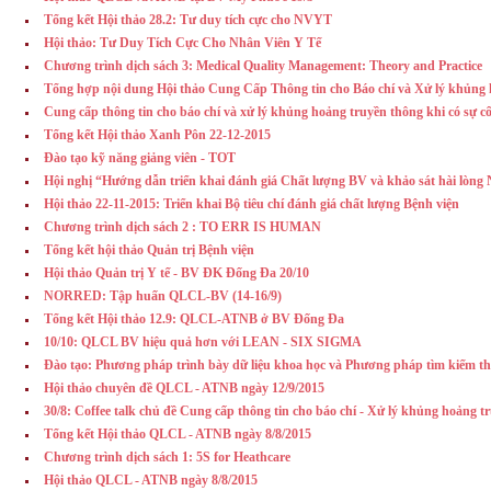
Tổng kết Hội thảo 28.2: Tư duy tích cực cho NVYT
Hội thảo: Tư Duy Tích Cực Cho Nhân Viên Y Tế
Chương trình dịch sách 3: Medical Quality Management: Theory and Practice
Tổng hợp nội dung Hội thảo Cung Cấp Thông tin cho Báo chí và Xử lý khủng 
Cung cấp thông tin cho báo chí và xử lý khủng hoảng truyền thông khi có sự cố
Tổng kết Hội thảo Xanh Pôn 22-12-2015
Đào tạo kỹ năng giảng viên - TOT
Hội nghị “Hướng dẫn triển khai đánh giá Chất lượng BV và khảo sát hài lò
Hội thảo 22-11-2015: Triển khai Bộ tiêu chí đánh giá chất lượng Bệnh viện
Chương trình dịch sách 2 : TO ERR IS HUMAN
Tổng kết hội thảo Quản trị Bệnh viện
Hội thảo Quản trị Y tế - BV ĐK Đống Đa 20/10
NORRED: Tập huấn QLCL-BV (14-16/9)
Tổng kết Hội thảo 12.9: QLCL-ATNB ở BV Đống Đa
10/10: QLCL BV hiệu quả hơn với LEAN - SIX SIGMA
Đào tạo: Phương pháp trình bày dữ liệu khoa học và Phương pháp tìm kiếm th
Hội thảo chuyên đề QLCL - ATNB ngày 12/9/2015
30/8: Coffee talk chủ đề Cung cấp thông tin cho báo chí - Xử lý khủng hoảng t
Tổng kết Hội thảo QLCL - ATNB ngày 8/8/2015
Chương trình dịch sách 1: 5S for Heathcare
Hội thảo QLCL - ATNB ngày 8/8/2015