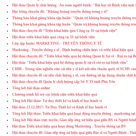
Hội thảo Quản lý chất lượng - An toàn người bệnh: "Bài học từ Bệnh viện mắt
Học bổng chuyên đề: "Khủng hoảng truyền thông trong y tế"
Thông báo khai giảng khóa tập huấn: "Quản trị khủng hoảng truyền thông tro
Thông báo khai giảng khóa tập huấn "Quản trị khủng hoảng truyền thông tro
Hội thảo chuyên đề “Triển khai hiệu quả Công cụ 5S tại bệnh viện”
Hội thảo triển khai hiệu quả công cụ 5S tại bệnh viện
Lớp tập huấn: MARKETING - TRUYỀN THÔNG Y TẾ
Marketing - Truyền thông y tế - Định hướng chiến lược và triển khai hiệu quả
Hội thảo chuyên đề: “Triển khai hiệu quả hệ thống Quản lý Sự cố - Rủi ro tại 
Hội thảo "Triển khai hiệu quả hệ thống quản lý sự cố rủi ro tại bệnh viện"
CHIR - Trung tâm nghiên cứu cải tiến y tế kết nối tiêu chuẩn quốc tế ACHS và
Hội thảo chuyên đề cải tiến chất lượng y tế, con đường từ áp dụng chuẩn chất l
Hội thảo chuyên đề Quản lý chất lượng cấp Sở Y Tế tỉnh Phú Yên
Tổng kết hội thảo online
Chương trình hỗ trợ các bệnh viện triển khai hiệu quả
Tổng kết Hội thảo: Tư duy thiết kế và kinh tế học hành vi
Hội thảo 23.12.2017: Tư Duy Thiết kế và Kinh tế học hành vi
Tổng kết Hội thảo: Triển khai hiệu quả hoạt động truyền thông - marketing tại
Tổng kết Hội thảo trực tuyến: Giao tiếp ứng xử hiệu quả giữa BS và Người bện
Hội thảo Triển khai hiệu quả hoạt động Marketing - Truyền thông tại BV
Hội thảo chuyên đề: Giao tiếp ứng xử hiệu quả giữa Bác sĩ và Người Bệnh - T