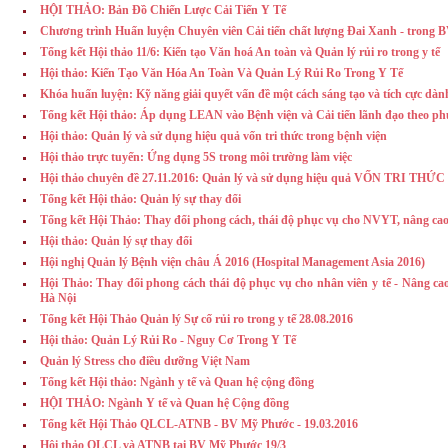
HỘI THẢO: Bản Đồ Chiến Lược Cải Tiến Y Tế
Chương trình Huấn luyện Chuyên viên Cải tiến chất lượng Đai Xanh - tron
Tổng kết Hội thảo 11/6: Kiến tạo Văn hoá An toàn và Quản lý rủi ro trong y tế
Hội thảo: Kiến Tạo Văn Hóa An Toàn Và Quản Lý Rủi Ro Trong Y Tế
Khóa huấn luyện: Kỹ năng giải quyết vấn đề một cách sáng tạo và tích cực dành
Tổng kết Hội thảo: Áp dụng LEAN vào Bệnh viện và Cải tiến lãnh đạo theo p
Hội thảo: Quản lý và sử dụng hiệu quả vốn tri thức trong bệnh viện
Hội thảo trực tuyến: Ứng dụng 5S trong môi trường làm việc
Hội thảo chuyên đề 27.11.2016: Quản lý và sử dụng hiệu quả VỐN TRI THỨC t
Tổng kết Hội thảo: Quản lý sự thay đổi
Tổng kết Hội Thảo: Thay đổi phong cách, thái độ phục vụ cho NVYT, nâng cao
Hội thảo: Quản lý sự thay đổi
Hội nghị Quản lý Bệnh viện châu Á 2016 (Hospital Management Asia 2016)
Hội Thảo: Thay đổi phong cách thái độ phục vụ cho nhân viên y tế - Nâng ca
Hà Nội
Tổng kết Hội Thảo Quản lý Sự cố rủi ro trong y tế 28.08.2016
Hội thảo: Quản Lý Rủi Ro - Nguy Cơ Trong Y Tế
Quản lý Stress cho điều dưỡng Việt Nam
Tổng kết Hội thảo: Ngành y tế và Quan hệ cộng đồng
HỘI THẢO: Ngành Y tế và Quan hệ Cộng đồng
Tổng kết Hội Thảo QLCL-ATNB - BV Mỹ Phước - 19.03.2016
Hội thảo QLCL và ATNB tại BV Mỹ Phước 19/3