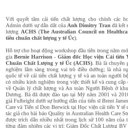
Với quyết tâm cải tiến chất lượng cho chính các 
Admin dưới sự dẫn dắt của
Anh Dimitry Tran
đã kết 
lượng
ACHS
(
The Australian Council on Healthc
tiêu chuẩn chất lượng y tế Úc
).
Hỗ trợ cho hoạt động workshop đầu tiên trong năm mớ
gia
Bernie Harrison
-
Giám đốc Học viện Cải tiến 
Chuẩn Chất Lượng y tế Úc (ACHS)
. Bà là chuyên
nghiệm lâm sàng trong vai trò điều dưỡng; là nhà ng
quốc tế về cải tiến chất lượng y tế và an toàn người 
có nhiều kinh nghiệm trong việc thiết kế và cung cấp 
về Quản lý chất lượng và An toàn Người Bệnh ở kh
Dương. Bà đã được đào tạo tại Mỹ năm 2001 và 2010
giả Fulbright dưới sự hướng dẫn của tiến sĩ Brent James
Care và Tiến sĩ Don Berwick tại Học viện cải tiến Y t
tác giả cho bài báo Quality in Australian Health Care 
được trích dẫn nhiều nhất trong lịch sử 100 năm của 
từng đảm nhiệm các vị trí: Giám Đốc Chất Lượng BV