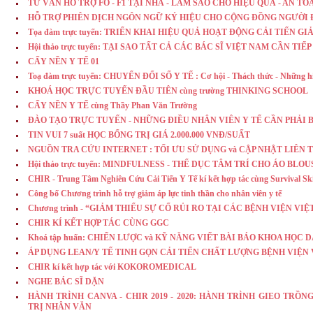
TƯ VẤN HỖ TRỢ FO - F1 TẠI NHÀ - LÀM SAO CHO HIỆU QUẢ - AN TO
HỖ TRỢ PHIÊN DỊCH NGÔN NGỮ KÝ HIỆU CHO CỘNG ĐỒNG NGƯỜI 
Tọa đàm trực tuyến: TRIỂN KHAI HIỆU QUẢ HOẠT ĐỘNG CẢI TIẾN 
Hội thảo trực tuyến: TẠI SAO TẤT CẢ CÁC BÁC SĨ VIỆT NAM CẦN TI
CẤY NỀN Y TẾ 01
Toạ đàm trực tuyến: CHUYỂN ĐỔI SỐ Y TẾ : Cơ hội - Thách thức - Những hiểu
KHOÁ HỌC TRỰC TUYẾN ĐẦU TIÊN cùng trường THINKING SCHOOL
CẤY NỀN Y TẾ cùng Thầy Phan Văn Trường
ĐÀO TẠO TRỰC TUYẾN - NHỮNG ĐIỀU NHÂN VIÊN Y TẾ CẦN PHẢI 
TIN VUI 7 suất HỌC BỔNG TRỊ GIÁ 2.000.000 VNĐ/SUẤT
NGUỒN TRA CỨU INTERNET : TỐI ƯU SỬ DỤNG và CẬP NHẬT LIÊN 
Hội thảo trực tuyến: MINDFULNESS - THỂ DỤC TÂM TRÍ CHO ÁO BL
CHIR - Trung Tâm Nghiên Cứu Cải Tiến Y Tế kí kết hợp tác cùng Survival Sk
Công bố Chương trình hỗ trợ giảm áp lực tinh thần cho nhân viên y tế
Chương trình - “GIẢM THIỂU SỰ CỐ RỦI RO TẠI CÁC BỆNH VIỆN VIE
CHIR KÍ KẾT HỢP TÁC CÙNG GGC
Khoá tập huấn: CHIẾN LƯỢC và KỸ NĂNG VIẾT BÀI BÁO KHOA HỌC 
ÁP DỤNG LEAN/Y TẾ TINH GỌN CẢI TIẾN CHẤT LƯỢNG BỆNH VIỆN
CHIR kí kết hợp tác với KOKOROMEDICAL
NGHE BÁC SĨ DẶN
HÀNH TRÌNH CANVA - CHIR 2019 - 2020: HÀNH TRÌNH GIEO TR
TRỊ NHÂN VĂN