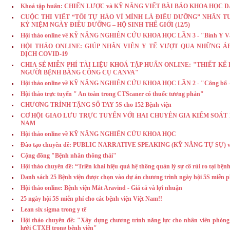
Khoá tập huấn: CHIẾN LƯỢC và KỸ NĂNG VIẾT BÀI BÁO KHOA HỌC 
CUỘC THI VIẾT “TÔI TỰ HÀO VÌ MÌNH LÀ ĐIỀU DƯỠNG” NHÂN TUẦ
KỶ NIỆM NGÀY ĐIỀU DƯỠNG – HỘ SINH THẾ GIỚI (12/5)
Hội thảo online về KỸ NĂNG NGHIÊN CỨU KHOA HỌC LẦN 3 - "Bình Y V
HỘI THẢO ONLINE: GIÚP NHÂN VIÊN Y TẾ VƯỢT QUA NHỮNG Á
DỊCH COVID-19
CHIA SẺ MIỄN PHÍ TÀI LIỆU KHOÁ TẬP HUẤN ONLINE: "THIẾT K
NGƯỜI BỆNH BẰNG CÔNG CỤ CANVA"
Hội thảo online về KỸ NĂNG NGHIÊN CỨU KHOA HỌC LẦN 2 - "Công bố - 
Hội thảo trực tuyến " An toàn trong CTScaner có thuốc tương phản"
CHƯƠNG TRÌNH TẶNG SỔ TAY 5S cho 152 Bệnh viện
CƠ HỘI GIAO LƯU TRỰC TUYẾN VỚI HAI CHUYÊN GIA KIỂM SOÁT
NAM
Hội thảo online về KỸ NĂNG NGHIÊN CỨU KHOA HỌC
Đào tạo chuyên đề: PUBLIC NARRATIVE SPEAKING (KỸ NĂNG TỰ SỰ) với
Cộng đồng "Bệnh nhân thông thái"
Hội thảo chuyên đề: “Triển khai hiệu quả hệ thống quản lý sự cố rủi ro tại bệnh
Danh sách 25 Bệnh viện được chọn vào dự án chương trình ngày hội 5S miễn p
Hội thảo online: Bệnh viện Mắt Aravind - Giá cả và lợi nhuận
25 ngày hội 5S miễn phí cho các bệnh viện Việt Nam!!
Lean six sigma trong y tế
Hội thảo chuyên đề: "Xây dựng chương trình năng lực cho nhân viên phò
lưới CTXH trong bệnh viện"