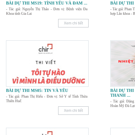
BÀI DỰ THI MS19: TÌNH YÊU VÀ ĐAM
...
BÀI DỰ THI
- Tác giả: Nguyễn Thị Thảo - Đơn vị: Bệnh viện Đa
- Tác giả: Phan 
Khoa tỉnh Gia Lai
hợp Lão khoa - 
Xem chi tiết
BÀI DỰ THI MS05: TIN VÀ YÊU
BÀI DỰ THI
THANH
...
- Tác giả: Phan Thị Hiếu - Đơn vị: Sở Y tế Tỉnh Thừa
Thiên Huế.
- Tác giả: Đặng
Hoàn Mỹ Đà Lạt
Xem chi tiết