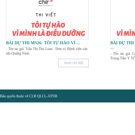
BÀI DỰ THI MS26: TÔI TỰ HÀO VÌ
...
BÀI DỰ THI
...
- Tên tác giả: Trần Thị Thu Loan - Đơn vị: Bệnh viện sản
nhi Quảng Ninh
- Tên tác giả:
Trung Tâm Y Tế
Xem chi tiết
Bản quyền thuộc về CLB QLCL-ATNB