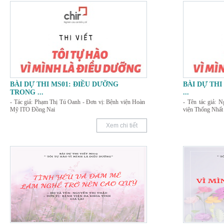
BÀI DỰ THI MS01: ĐIỀU DƯỠNG
BÀI DỰ THI
TRONG
...
...
- Tác giả: Phạm Thị Tú Oanh - Đơn vị: Bệnh viện Hoàn
- Tên tác giả: 
Mỹ ITO Đồng Nai
viện Thống Nhất
Xem chi tiết