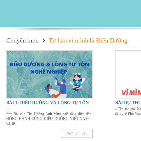
Chuyên mục
Tự hào vì mình là Điều Dưỡng
BÀI 1: ĐIỀU DƯỠNG VÀ LÒNG TỰ TÔN
BÀI DỰ THI
...
- Tên tác giả: 
tâm y tế Phú Va
*** Bài của Ths Hoàng Anh Minh viết tặng diễn đàn
ĐỒNG HÀNH CÙNG ĐIỀU DƯỠNG VIỆT NAM -
CHIR
Xem chi tiết