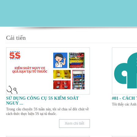
Cải tiến
SỬ DỤNG CÔNG CỤ 5S KIỂM SOÁT
#01 - CÁCH
NGUY
...
Tôi thấy các An
Trong câu chuyện 5S tuần này, tôi sẽ chia sẻ đôi chút về
cách thức thực hiện 5S tại tủ thuốc.
Xem chi tiết