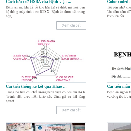
Cách lưu trữ HSBA của Bệnh viện
...
Color-coded:
Bệnh án sau khi trả về kho lưu trữ sẽ được mã hoá trên
Tôi còn nhớ kho
hệ thống máy tính theo ICD X. Bệnh án được cất trong
“ăn dầm nằm dề
hộp,
...
Biệt (tên hồi
...
Xem chi tiết
Cải tiến thống kê kết quả Khảo
...
Cải tiến mẫu
Trong bộ tiêu chí chất lương bệnh viện có tiêu chí A4.6
Bệnh án ngoại tr
"Bệnh viện thực hiện khảo sát, đánh giá sự hài lòng
vụ công tác lưu t
người
...
Xem chi tiết