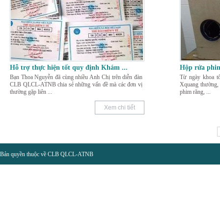
Hỗ trợ thực hiện tốt quy định Khám
...
Hộp rửa phim
Bạn Thoa Nguyễn đã cùng nhiều Anh Chị trên diễn đàn
Từ ngày khoa t
CLB QLCL-ATNB chia sẻ những vấn đề mà các đơn vị
Xquang thường, 
thường gặp liên
...
phim răng,
...
Xem chi tiết
Bản quyền thuộc về CLB QLCL-ATNB