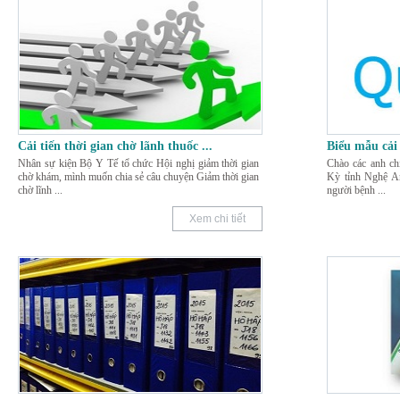
Cải tiến thời gian chờ lãnh thuốc
...
Biểu mẫu cải
Nhân sự kiện Bộ Y Tế tổ chức Hội nghị giảm thời gian
Chào các anh ch
chờ khám, mình muốn chia sẻ câu chuyện Giảm thời gian
Kỳ tỉnh Nghệ An
chờ lĩnh
...
người bệnh
...
Xem chi tiết