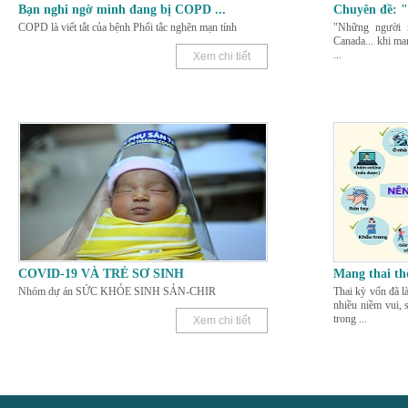
Bạn nghi ngờ mình đang bị COPD
...
Chuyên đề:
COPD là viết tắt của bệnh Phổi tắc nghẽn mạn tính
"Những người m
Canada... khi man
...
Xem chi tiết
COVID-19 VÀ TRẺ SƠ SINH
Mang thai t
Nhóm dự án SỨC KHỎE SINH SẢN-CHIR
Thai kỳ vốn đã l
nhiều niềm vui,
trong
...
Xem chi tiết