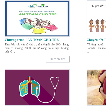
Chương trình "AN TOÀN CHO TRẺ"
Chuyên đề:
Theo báo cáo của tổ chức y tế thế giới vào 2004, hàng
"Những người m
năm có khoảng 950000 trẻ tử vong do tai nạn thương
Canada... khi man
tích và
...
...
Xem chi tiết