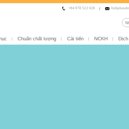
+84 978 522 626
linhphand
mục
Chuẩn chất lượng
Cải tiến
NCKH
Dịch