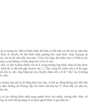
 gì có tường chì. Một số bệnh nhân thể hiện sự bất mãn cao độ khi họ nằm trên
được di chuyển, thì khi bệnh nhân giường bên cạnh được chụp Xquang tại
tia, còn họ thì nằm đấy chịu trận. Và họ cho rằng, khi nhân viên y tế biết lo cho
hóng xạ mà không có biện pháp bảo vệ là vô cảm.
 tình cờ, khi bị phơi nhiễm với tia X trong trường hợp bệnh nhân kế bên được
ệnh thì cả đời mới gặp chuyện này 1, 2 lần, trong khi nhân viên y tế thì ngày
ính tích tụ, nên công bằng mà nói, chuyện nhân viên y tế đi “trốn” tia X không
về y đức.
g trường hợp này là rất đáng được lưu tâm, có thể tác động không nhỏ đến mối
ác điều dưỡng của Phòng Cấp cứu bệnh viện Đại học Y Dược đẩy các tấm chì,
hân văn.
ng xạ cho những bệnh nhân xung quanh được bao nhiêu, nhưng chắc chắn, nó
ững chỉ trích không đáng có từ phía người bệnh và gia đình họ."