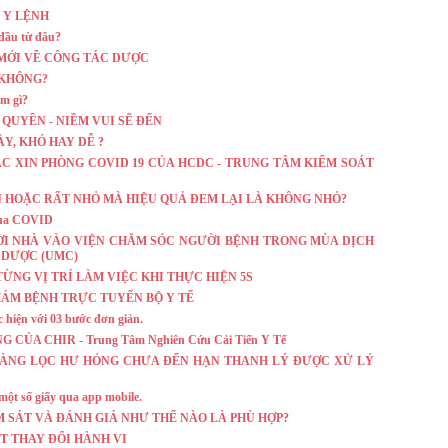
 Y LỆNH
 đầu từ đâu?
MỚI VỀ CÔNG TÁC DƯỢC
 KHÔNG?
àm gì?
O QUYỀN - NIỀM VUI SẼ ĐẾN
ÀY, KHÓ HAY DỄ ?
ẮC XIN PHÒNG COVID 19 CỦA HCDC - TRUNG TÂM KIỂM SOÁT
IẢN HOẶC RẤT NHỎ MÀ HIỆU QUẢ ĐEM LẠI LÀ KHÔNG NHỎ?
 mùa COVID
ỜI NHÀ VÀO VIỆN CHĂM SÓC NGƯỜI BỆNH TRONG MÙA DỊCH
Y DƯỢC (UMC)
I TỪNG VỊ TRÍ LÀM VIỆC KHI THỰC HIỆN 5S
KHÁM BỆNH TRỰC TUYẾN BỘ Y TẾ
 hiện với 03 bước đơn giản.
ỦA CHIR - Trung Tâm Nghiên Cứu Cải Tiến Y Tế
M SÀNG LỌC HƯ HỎNG CHƯA ĐẾN HẠN THANH LÝ ĐƯỢC XỬ LÝ
ột số giấy qua app mobile.
IÁM SÁT VÀ ĐÁNH GIÁ NHƯ THẾ NÀO LÀ PHÙ HỢP?
T THAY ĐỔI HÀNH VI