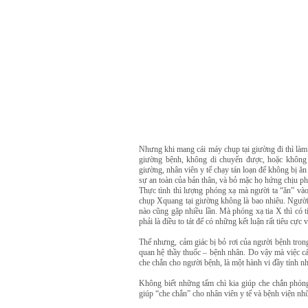
Nhưng khi mang cái máy chụp tại giường đi thì làm
giường bệnh, không di chuyển được, hoặc không 
giường, nhân viên y tế chạy tán loạn để không bị ăn 
sự an toàn của bản thân, và bỏ mặc họ hứng chịu p
Thực tình thì lượng phóng xạ mà người ta “ăn” vào
chụp Xquang tại giường không là bao nhiêu. Người b
nào cũng gặp nhiều lần. Mà phóng xạ tia X thì có t
phải là điều to tát để có những kết luận rất tiêu cực 
Thế nhưng, cảm giác bị bỏ rơi của người bệnh tron
quan hệ thầy thuốc – bệnh nhân. Do vậy mà việc c
che chắn cho người bệnh, là một hành vi đầy tính n
Không biết những tấm chì kia giúp che chắn phó
giúp “che chắn” cho nhân viên y tế và bệnh viện nh