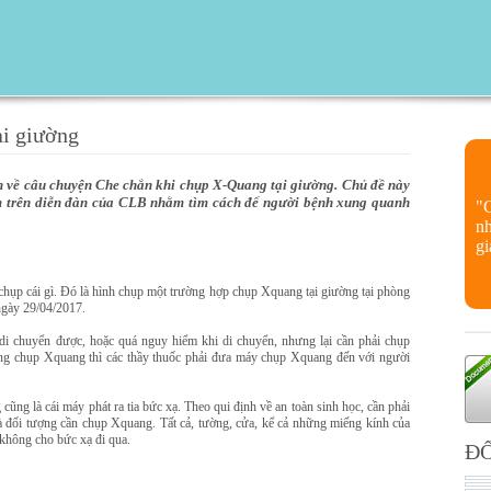
ại giường
n về câu chuyện Che chắn khi chụp X-Quang tại giường. Chủ đề này
m trên diễn đàn của CLB nhằm tìm cách để người bệnh xung quanh
"
nh
gi
chụp cái gì. Đó là hình chụp một trường hợp chụp Xquang tại giường tại phòng
ngày 29/04/2017.
di chuyển được, hoặc quá nguy hiểm khi di chuyển, nhưng lại cần phải chụp
ng chụp Xquang thì các thầy thuốc phải đưa máy chụp Xquang đến với người
ũng là cái máy phát ra tia bức xạ. Theo qui định về an toàn sinh học, cần phải
 đối tượng cần chụp Xquang. Tất cả, tường, cửa, kể cả những miếng kính của
không cho bức xạ đi qua.
ĐỐ