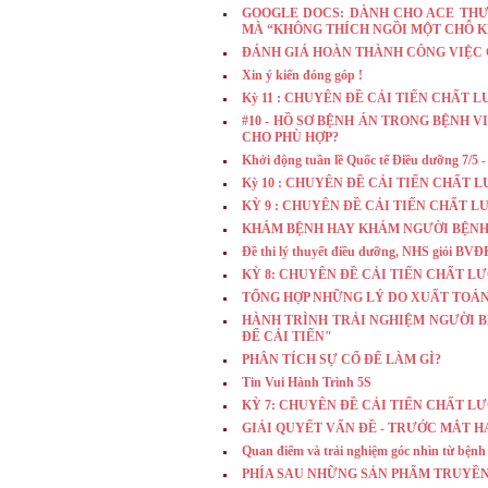
GOOGLE DOCS: DÀNH CHO ACE THƯỜNG
MÀ “KHÔNG THÍCH NGỒI MỘT CHỖ K
ĐÁNH GIÁ HOÀN THÀNH CÔNG VIỆC 
Xin ý kiến đóng góp !
Kỳ 11 : CHUYÊN ĐỀ CẢI TIẾN CHẤT 
#10 - HỒ SƠ BỆNH ÁN TRONG BỆNH V
CHO PHÙ HỢP?
Khởi động tuần lề Quốc tế Điều dưỡng 7/5 -
Kỳ 10 : CHUYÊN ĐỀ CẢI TIẾN CHẤT 
KỲ 9 : CHUYÊN ĐỀ CẢI TIẾN CHẤT 
KHÁM BỆNH HAY KHÁM NGƯỜI BỆNH
Đề thi lý thuyết điều dưỡng, NHS giỏi BVĐ
KỲ 8: CHUYÊN ĐỀ CẢI TIẾN CHẤT L
TỔNG HỢP NHỮNG LÝ DO XUẤT TOA
HÀNH TRÌNH TRẢI NGHIỆM NGƯỜI B
ĐỂ CẢI TIẾN"
PHÂN TÍCH SỰ CỐ ĐỂ LÀM GÌ?
Tin Vui Hành Trình 5S
KỲ 7: CHUYÊN ĐỀ CẢI TIẾN CHẤT L
GIẢI QUYẾT VẤN ĐỀ - TRƯỚC MẮT HA
Quan điểm và trải nghiệm góc nhìn từ bện
PHÍA SAU NHỮNG SẢN PHẨM TRUYỀN