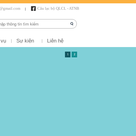
r@gmail.com
Câu lạc bộ QLCL - ATNB
 vụ
Sự kiện
Liên hệ
1
2