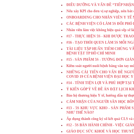
ĐIỀU DƯỠNG VÀ VẤN ĐỀ “TIẾP NHẬN
Nếu xây KPI cho đơn vị sự nghiệp, nên bắt
ONBOARDING CHO NHÂN VIÊN Y TẾ 
CÁC BỆNH VIỆN CÓ LÀM 5S ĐỐI PHÓ
Nhân viên làm việc không hiệu quả sếp sẽ l
#17 - THỰC HIỆN 5S - KHI ĐƯỢC TRA
#16 - TẠO THÓI QUEN LÀM 5S MỖI NG
TÀI LIỆU TẬP HUẤN TIÊM CHỦNG V
BỆNH TẬT TP HỒ CHÍ MINH
#15 - SẢN PHẨM 5S - TƯỞNG ĐƠN G
Kiểm soát người nuôi bệnh bằng vân tay
NHỮNG CẢI TIẾN CHO VẤN ĐỀ NGƯ
COVID 19 CỦA BỆNH VIỆN ĐẠI HỌC 
#14 - TÍNH TIỆN LỢI VÀ PHÙ HỢP TẠ
Ý KIẾN GÓP Ý VỀ ĐỀ ÁN ĐẶT LỊCH 
Bảo hộ thương hiệu Y tế, hướng dẫn tự thực
CẢM NHẬN CỦA NGƯỜI SĂN HỌC BỔNG C
#13 - 5S KHU VỰC KHO - SẢN PHẨ
NHƯ THẾ NÀO?
Áp dụng thành công ký số kết quả CLS và m
#12 - 5S BÀN HÀNH CHÍNH - VIỆC G
GIÁO DỤC SỨC KHOẺ VÀ HỌC THUYẾ