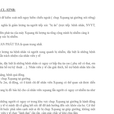
 QLCL-ATNB:
t để kiểm soát mối nguy hiểm chiếu ngoài ( chụp Xquang tại giường nói riêng)
ó nghĩa là giảm lượng tia người tiếp xúc "bị ăn" (trực tiếp: bệnh nhân, NVYT;
èn phát tia của máy Xquang thì lượng tia tổng cộng mình bị nhiễm càng ít
ếp xúc bị nhiễm.
IAN PHÁT TIA là quan trọng nhất.
 lượng tia bệnh nhân và người xung quanh bị nhiễm, đặc biệt là những bệnh
ẫn trách nhiệm của nhân viên y tế:
n, đặc biệt là những bệnh nhân có nguy cơ hấp thụ tia cao ( phụ nữ có thai, em
ỗ trợ kỹ thuật ....). Nhân viên y tế cần giải thích, hỗ trợ bệnh nhân khi cần
 nặng, bệnh quá đông.
ệc chụp Xquang tại giường.
hiểu 2m, di động, có ô kính chì để nhân viên Xquang có thể quan sát được diễn
trang bị đồ bảo hộ cho cả nhân viên xquang lẫn người có nguy cơ nhiễm tia như
o những người có nguy cơ trong khu vực chụp Xquang tại giường là hành động
n y tế vì mình đã cố gắng hết sức để đỡ ảnh hưởng đến sức khỏe của họ. Cứ thử
ời buộc phải nằm cạnh một ai đó bị chụp Xquang tại giúp giường, không một
 viên y tế chạy "lánh đạn" rần rần, cảm giác chắc sẽ khó chịu lắm.