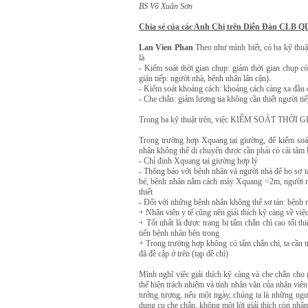
BS Võ Xuân Sơn
Chia sẻ của các Anh Chị trên Diễn Đàn CLB
Lan Vien Phan
Theo như mình biết, có ba kỹ thuậ
là
- Kiểm soát thời gian chụp: giảm thời gian chụp c
gián tiếp: người nhà, bệnh nhân lân cận).
- Kiểm soát khoảng cách: khoảng cách càng xa đầu đ
- Che chắn: giảm lượng tia không cần thiết người ti
Trong ba kỹ thuật trên, việc KIỂM SOÁT THỜI G
Trong trường hợp Xquang tại giường, để kiểm soát
nhân không thể di chuyển được cần phải có cái tâm l
- Chỉ định Xquang tại giường hợp lý
- Thông báo với bệnh nhân và người nhà để họ sơ tá
bé, bệnh nhân nằm cách máy Xquang <2m, người nhà h
thiết
- Đối với những bệnh nhân không thể sơ tán: bệnh
+ Nhân viên y tế cũng nên giải thích kỹ càng về vi
+ Tốt nhất là được trang bị tấm chắn chì cao tối t
tiến bệnh nhân bên trong
+ Trong trường hợp không có tấm chắn chì, ta cần 
đã đề cập ở trên (tạp dề chì)
Mình nghĩ việc giải thích kỹ càng và che chắn ch
thể hiện trách nhiệm và tính nhân văn của nhân viê
tưởng tượng, nếu một ngày, chúng ta là những ngư
dụng cụ che chắn, không một lời giải thích còn nhân