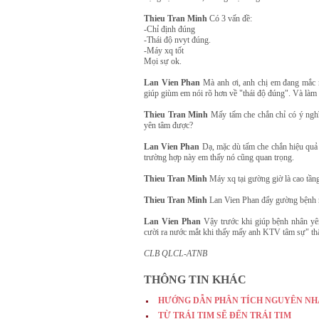
Thieu Tran Minh
Có 3 vấn đề:
-Chỉ định đúng
-Thái độ nvyt đúng.
-Máy xq tốt
Mọi sự ok.
Lan Vien Phan
Mà anh ơi, anh chị em đang mắc m
giúp giùm em nói rõ hơn về "thái độ đúng". Và làm s
Thieu Tran Minh
Mấy tấm che chắn chỉ có ý nghĩa
yên tâm được?
Lan Vien Phan
Dạ, mặc dù tấm che chắn hiệu quả
trường hợp này em thấy nó cũng quan trọng.
Thieu Tran Minh
Máy xq tại gường giờ là cao tầng, 
Thieu Tran Minh
Lan Vien Phan đẩy gường bệnh ra 
Lan Vien Phan
Vậy trước khi giúp bệnh nhân yê
cười ra nước mắt khi thấy mấy anh KTV tâm sự" thấy t
CLB QLCL-ATNB
THÔNG TIN KHÁC
HƯỚNG DẪN PHÂN TÍCH NGUYÊN NH
TỪ TRÁI TIM SẼ ĐẾN TRÁI TIM