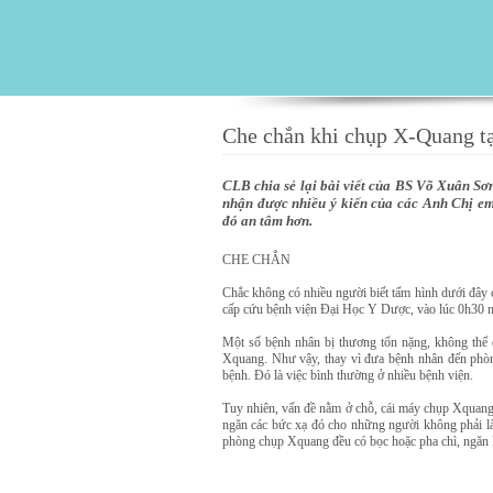
Che chắn khi chụp X-Quang t
CLB chia sẻ lại bài viết của BS Võ Xuân Sơ
nhận được nhiều ý kiến của các Anh Chị e
đó an tâm hơn.
CHE CHẮN
Chắc không có nhiều người biết tấm hình dưới đây 
cấp cứu bệnh viện Đại Học Y Dược, vào lúc 0h30 
Một số bệnh nhân bị thương tổn nặng, không thể 
Xquang. Như vậy, thay vì đưa bệnh nhân đến phò
bệnh. Đó là việc bình thường ở nhiều bệnh viện.
Tuy nhiên, vấn đề nằm ở chỗ, cái máy chụp Xquang c
ngăn các bức xạ đó cho những người không phải là
phòng chụp Xquang đều có bọc hoặc pha chì, ngăn 