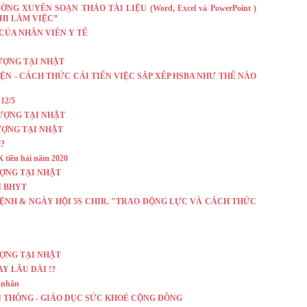
 XUYÊN SOẠN THẢO TÀI LIỆU (Word, Excel và PowerPoint )
HI LÀM VIỆC”
CỦA NHÂN VIÊN Y TẾ
LƯỢNG TẠI NHẬT
IỆN - CÁCH THỨC CẢI TIẾN VIỆC SẮP XẾP HSBA NHƯ THẾ NÀO
 12/5
LƯỢNG TẠI NHẬT
LƯỢNG TẠI NHẬT
?
K tiền hải năm 2020
ƯỢNG TẠI NHẬT
́N BHYT
ỆNH & NGÀY HỘI 5S CHIR. "TRAO ĐỘNG LỰC VÀ CÁCH THỨC
ƯỢNG TẠI NHẬT
Y LÂU DÀI !?
h nhân
 THÔNG - GIÁO DỤC SỨC KHOẺ CỘNG ĐỒNG