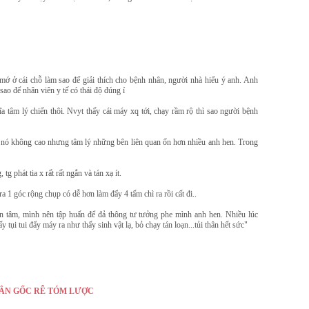
ớ ở cái chỗ làm sao để giải thích cho bệnh nhân, người nhà hiểu ý anh. Anh
ao để nhân viên y tế có thái độ đúng í
 tâm lý chiến thôi. Nvyt thấy cái máy xq tới, chạy rầm rộ thì sao người bệnh
 nó không cao nhưng tâm lý những bên liên quan ổn hơn nhiều anh hen. Trong
tg phát tia x rất rất ngắn và tán xạ ít.
1 góc rộng chụp có dễ hơn làm đẩy 4 tấm chì ra rồi cất đi..
n tâm, mình nên tập huấn để đả thông tư tưởng phe mình anh hen. Nhiều lúc
ụi tui đẩy máy ra như thấy sinh vật lạ, bỏ chạy tán loạn...tủi thân hết sức"
ÂN GỐC RỄ TÓM LƯỢC